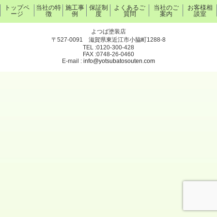
トップペ
当社の特
施工事
保証制
よくあるご
当社のご
お客様相
ージ
徴
例
度
質問
案内
談室
よつば塗装店
〒527-0091 滋賀県東近江市小脇町1288-8
TEL :0120-300-428
FAX :0748-26-0460
E-mail :
info@yotsubatosouten.com