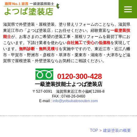
滋賀県で外壁塗装・屋根塗装、塗り替えリフォームのことなら、滋賀県
東近江市の「よつば塗装店」にお任せください。経験豊富な
一級塗装技
能士
が、お客さまのご希望の塗装工事・屋根リフォームを親切丁寧にお
こないます。下請け業者を使わない
自社施工
で
安心
の
低価格
を実現して
います。
無料診断
・
無料見積り
を実施中ですので、東近江市・近江八幡
市・甲賀市・野洲市・彦根市・草津市・栗東市・
湖南市・大津市など滋
賀県で屋根塗装・外壁塗装ならお気軽にご相談ください。
0120-300-428
一級塗装技能士よつば塗装店
〒527-0091 滋賀県東近江市小脇町1288-8
FAX : 0748-26-0460
E-mail :
info@yotsubatosouten.com
TOP
>
建築塗装の概要