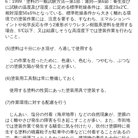
6：1999「塗料の一般試験方法―第1部：通則―第6節：養生並び
に試験の温度及び湿度」に定める標準乾燥条件は、温度23±2℃、
相対湿度50±5%となっている。標準乾燥条件から大きく離れる環
境での塗装作業には、注意を要する。すなわち、エマルションペ
イントや化学反応を伴う2液形ポリウレタン樹脂系塗料を使用する
場合、5℃以下、又は結露しそうな高湿度下では塗装作業を行わな
いこと。
(5)塗料は十分にかき混ぜ、ろ過して使用する
この作業を怠ったために、色違い、色むら、つやむら、ぶつな
どの塗膜欠陥が発生することが多い。
(6)塗装用工具類は常に整備しておく
使用する塗料の性質にあった塗装用具で塗装する。
(7)作業環境に対する配慮を行う
じんあい、塩分の付着（海岸地帯）などの自然現象が、塗膜の
はく離やさび発生の障害を引き起こすことが多い。また、市街地
では塗装作業で発生する騒音に気を付けたり、吹付け塗膜時に発
生する塗料の噴霧粒子が駐車中の車などに付着することがあるの
で、車に保護フィルムをかぶせたり、建築物の養生を十分に行う