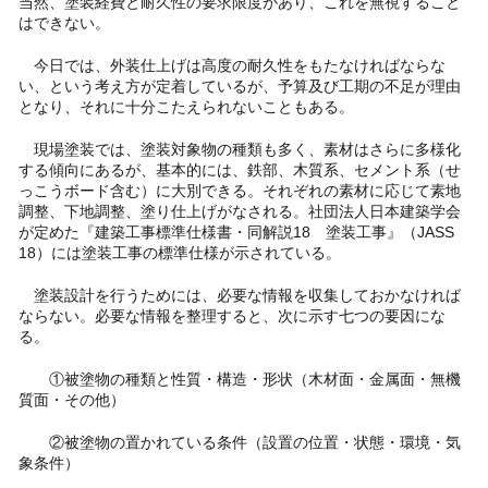
当然、塗装経費と耐久性の要求限度があり、これを無視すること
はできない。
今日では、外装仕上げは高度の耐久性をもたなければならな
い、という考え方が定着しているが、予算及び工期の不足が理由
となり、それに十分こたえられないこともある。
現場塗装では、塗装対象物の種類も多く、素材はさらに多様化
する傾向にあるが、基本的には、鉄部、木質系、セメント系（せ
っこうボード含む）に大別できる。それぞれの素材に応じて素地
調整、下地調整、塗り仕上げがなされる。社団法人日本建築学会
が定めた『建築工事標準仕様書・同解説18 塗装工事』（JASS
18）には塗装工事の標準仕様が示されている。
塗装設計を行うためには、必要な情報を収集しておかなければ
ならない。必要な情報を整理すると、次に示す七つの要因にな
る。
①被塗物の種類と性質・構造・形状（木材面・金属面・無機
質面・その他）
②被塗物の置かれている条件（設置の位置・状態・環境・気
象条件）