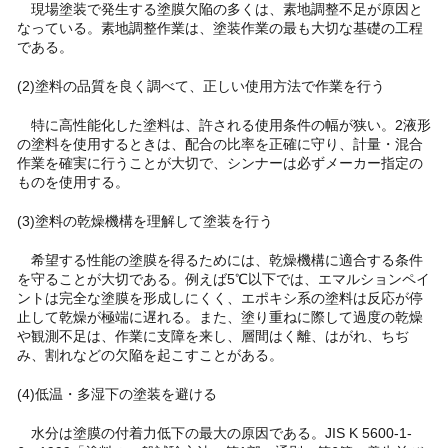
現場塗装で発生する塗膜欠陥の多くは、素地調整不足が原因と
なっている。素地調整作業は、塗装作業の最も大切な基礎の工程
である。
(2)塗料の品質を良く調べて、正しい使用方法で作業を行う
特に高性能化した塗料は、許される使用条件の幅が狭い。2液形
の塗料を使用するときは、配合の比率を正確に守り、計量・混合
作業を確実に行うことが大切で、シンナーは必ずメーカー指定の
ものを使用する。
(3)塗料の乾燥機構を理解して塗装を行う
希望する性能の塗膜を得るためには、乾燥機構に適合する条件
を守ることが大切である。例えば5℃以下では、エマルションペイ
ントは完全な塗膜を形成しにくく、エポキシ系の塗料は反応が停
止して乾燥が極端に遅れる。また、塗り重ねに際して過度の乾燥
や観測不足は、作業に支障を来し、層間はく離、はがれ、ちぢ
み、割れなどの欠陥を起こすことがある。
(4)低温・多湿下の塗装を避ける
水分は塗膜の付着力低下の最大の原因である。JIS K 5600-1-