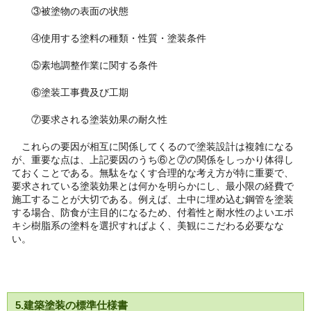
③被塗物の表面の状態
④使用する塗料の種類・性質・塗装条件
⑤素地調整作業に関する条件
⑥塗装工事費及び工期
⑦要求される塗装効果の耐久性
これらの要因が相互に関係してくるので塗装設計は複雑になる
が、重要な点は、上記要因のうち⑥と⑦の関係をしっかり体得し
ておくことである。無駄をなくす合理的な考え方が特に重要で、
要求されている塗装効果とは何かを明らかにし、最小限の経費で
施工することが大切である。例えば、土中に埋め込む鋼管を塗装
する場合、防食が主目的になるため、付着性と耐水性のよいエポ
キシ樹脂系の塗料を選択すればよく、美観にこだわる必要なな
い。
5.建築塗装の標準仕様書