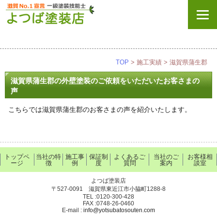
TOP
> 施工実績 > 滋賀県蒲生郡
滋賀県蒲生郡の外壁塗装のご依頼をいただいたお客さまの
声
こちらでは滋賀県蒲生郡のお客さまの声を紹介いたします。
トップペ
当社の特
施工事
保証制
よくあるご
当社のご
お客様相
ージ
徴
例
度
質問
案内
談室
よつば塗装店
〒527-0091 滋賀県東近江市小脇町1288-8
TEL :0120-300-428
FAX :0748-26-0460
E-mail :
info@yotsubatosouten.com