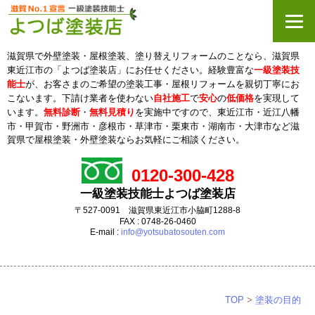
滋賀県で外壁塗装・屋根塗装、塗り替えリフォームのことなら、滋賀県
東近江市の「よつば塗装店」にお任せください。経験豊富な
一級塗装技
能士
が、お客さまのご希望の塗装工事・屋根リフォームを親切丁寧にお
こないます。下請け業者を使わない
自社施工
で
安心
の
低価格
を実現して
います。
無料診断
・
無料見積り
を実施中ですので、東近江市・近江八幡
市・甲賀市・野洲市・彦根市・草津市・栗東市・
湖南市・大津市など滋
賀県で屋根塗装・外壁塗装ならお気軽にご相談ください。
0120-300-428
一級塗装技能士よつば塗装店
〒527-0091 滋賀県東近江市小脇町1288-8
FAX : 0748-26-0460
E-mail :
info@yotsubatosouten.com
TOP
>
塗装の目的