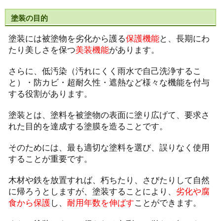
塗装の目的
塗装には被塗物を劣化から護る
保護機能
と、長期にわ
たり美しさを保つ
美装機能
があります。
さらに、低汚染（汚れにくく雨水で自己洗浄するこ
と）・防カビ・超耐久性・遮熱など様々な機能を付与
する役割があります。
塗装とは、塗料を被塗物の表面に塗り広げて、要求さ
れた目的を達成する塗膜を造ることです。
そのためには、最も適切な塗料を選び、誤りなく使用
することが重要です。
木材や鉄を放置すれば、朽ちたり、さびたりして自然
に帰ろうとします
が、塗装することにより、
劣化や腐
食から保護
し、
耐用年数を伸ばす
ことができます。