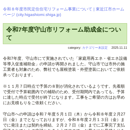
令和８年度市民定住住宅リフォーム事業について | 東近江市ホーム
ページ (city.higashiomi.shiga.jp)
令和7年度守山市リフォーム助成金につい
て
category:
カテゴリー未設定
2025.11.11
令和7年度、守山市にて実施されていた「家庭用再エネ・省エネ設備
等導入促進補助金」の申請が再開されました。守山市では市外の施
工業者も対象のため、弊社でも屋根塗装・外壁塗装においてご依頼
承っております。
※１１月７日時点で予算の８割が消化されているようです。先着順
で受付で予算範囲内での補助のため、受付期間内であっても、予算
に達した時点で受付が終了になります。工事をご希望の方はお早め
にお見積もりをご依頼ください。
守山市への申請は令和７年度５月１日（木）から令和８年度２月27
日（金）までとなっておりますが、令和８年度２月１３日（金）ま
でに発注または契約を締結、２月２７日（金）までに工事完了支払