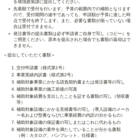
を環境政策課に提出してください。
先着順で受付を行います。予算の範囲内での補助となります
ので、受付期間の途中であっても、申請額が予算に達した時
点で受付を終了します。また、必要な書類が揃っていない場
合は受付できません。
発注書等の提出書類は必ず申請者ご自身で写し（コピー）を
ご用意ください。原本を提出された場合でも書類の返却はで
きません。
＜提出していただく書類＞
交付申請書（様式第1号）
事業実績内訳書（様式第2号）
補助対象事業にかかる請負契約書または発注書等の写し
補助対象事業の施工前後の写真
補助対象経費を支出したことを証する書類の写し（領収書
等）
補助対象設備にかかる見積書等の写し（導入設備のメーカ
ー名および型番ならびに事業経費の内訳の分かるもの）
補助対象設備の保証書の写しまたはこれに代わるもの
補助対象設備の要件を満たしていることが分かる書類
（例：カタログ、パンフレット、仕様書）