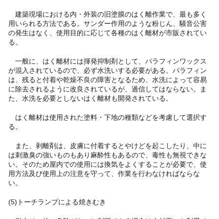
建築現場における内・外装の旧塗膜のはく離作業で、最も多く
用いられる方法である。サンダー作用のような粉じん、騒音公害
の発生はなく、使用目的に応じて各種のはく離材が市販されてい
る。
一般に、はく離材には揮発抑制剤として、パラフィンワックス
が混入されているので、必ず水洗いする必要がある。パラフィン
は、残ると付着や乾燥不良の障害となるため、水洗によって容易
に除去されるように改良されているが、過信してはならない。ま
た、水洗を必要としないはく離材も開発されている。
はく離材は使用された塗料・下地の種類などを考慮して選択す
る。
また、剥離剤は、皮膚に付着するとやけどを起こしたり、中に
は刺激臭の強いものもあり麻酔性もあるので、毒性も無視できな
い。そのため屋内での使用には換気をよくすることが必要で、使
用方法及び使用上の注意を守って、作業を行わなければならな
い。
(5)トーチランプによる焼きむき