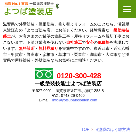
滋賀県で外壁塗装・屋根塗装、塗り替えリフォームのことなら、滋賀県
東近江市の「よつば塗装店」にお任せください。経験豊富な
一級塗装技
能士
が、お客さまのご希望の塗装工事・屋根リフォームを親切丁寧にお
こないます。下請け業者を使わない
自社施工
で
安心
の
低価格
を実現して
います。
無料診断
・
無料見積り
を実施中ですので、東近江市・近江八幡
市・甲賀市・野洲市・彦根市・草津市・栗東市・
湖南市・大津市など滋
賀県で屋根塗装・外壁塗装ならお気軽にご相談ください。
0120-300-428
一級塗装技能士よつば塗装店
〒527-0091 滋賀県東近江市小脇町1288-8
FAX : 0748-26-0460
E-mail :
info@yotsubatosouten.com
TOP
>
旧塗膜のはく離方法