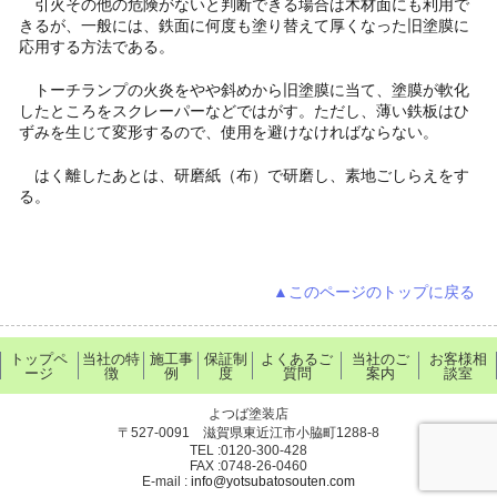
引火その他の危険がないと判断できる場合は木材面にも利用で
きるが、一般には、鉄面に何度も塗り替えて厚くなった旧塗膜に
応用する方法である。
トーチランプの火炎をやや斜めから旧塗膜に当て、塗膜が軟化
したところをスクレーパーなどではがす。ただし、薄い鉄板はひ
ずみを生じて変形するので、使用を避けなければならない。
はく離したあとは、研磨紙（布）で研磨し、素地ごしらえをす
る。
▲このページのトップに戻る
トップペ
当社の特
施工事
保証制
よくあるご
当社のご
お客様相
ージ
徴
例
度
質問
案内
談室
よつば塗装店
〒527-0091 滋賀県東近江市小脇町1288-8
TEL :0120-300-428
FAX :0748-26-0460
E-mail :
info@yotsubatosouten.com