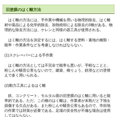
旧塗膜のはく離方法
はく離の方法には、手作業や機械を用いる物理的除去、はく離
材や薬品による化学的除去、加熱焼却による除去の3種がある。物
理的な除去方法には、ケレンと同様の器工具が使用される。
はく離の方法を決定するには、はく離する塗料・素地の種類・
能率・作業条件などを考慮しなければならない。
(1)スクレーパーによる手作業
はく離の方法としては不完全で能率も悪いが、手軽なことと、
粉じんや騒音公害もないので、建築、橋りょう、鉄塔などの塗替
えで多く用いられる。
(2)動力工具によるはく離
鉄、コンクリート、モルタル面の旧塗膜のはく離に用いると能
率的である。ただ、この種のはく離は、作業者が未熟だと下地を
損傷する欠点がある。また粉じんや騒音公害もあるので、市街地
の作業では対策が必要である。足場の安全性が不備な場合は使用
してはならない。