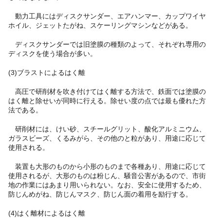
動力工具にはディスクサンダー、エアハンマー、カップワイヤ
ホイル、ジェットたがね、スケーリングマシンなどがある。
ディスクサンダーでは旧塗膜の種類のよって、それぞれ専用の
ディスクを使う場合が多い。
(3)ブラストによるはく離
高圧で研削材を吹き付けてはく離する方法で、鉄面では塗膜の
はく離と除せいが同時に行える。除せい度の点では最も優れた方
法である。
研削材には、けい砂、スチールグリット、酸化アルミニウム、
ガラスビーズ、くるみがら、その他のと粒があり、用途に応じて
使用される。
装置も大形のものから小形のものまで各種あり、用途に応じて
使用されるが、大形のものは粉じん、騒音公害があるので、市街
地の作業にはあまり用いられない。なお、安全に使用するため、
防じんめがね、防じんマスク、防じん面の着用を励行する。
(4)はく離材によるはく離