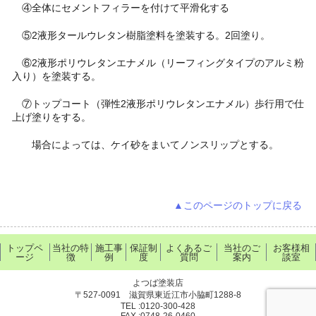
④全体にセメントフィラーを付けて平滑化する
⑤2液形タールウレタン樹脂塗料を塗装する。2回塗り。
⑥2液形ポリウレタンエナメル（リーフィングタイプのアルミ粉
入り）を塗装する。
⑦トップコート（弾性2液形ポリウレタンエナメル）歩行用で仕
上げ塗りをする。
場合によっては、ケイ砂をまいてノンスリップとする。
▲このページのトップに戻る
トップペ
当社の特
施工事
保証制
よくあるご
当社のご
お客様相
ージ
徴
例
度
質問
案内
談室
よつば塗装店
〒527-0091 滋賀県東近江市小脇町1288-8
TEL :0120-300-428