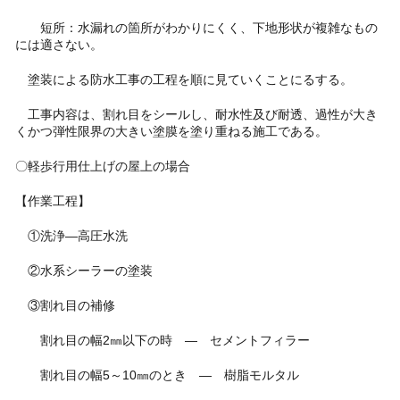
短所：水漏れの箇所がわかりにくく、下地形状が複雑なもの
には適さない。
塗装による防水工事の工程を順に見ていくことにるする。
工事内容は、割れ目をシールし、耐水性及び耐透、過性が大き
くかつ弾性限界の大きい塗膜を塗り重ねる施工である。
〇軽歩行用仕上げの屋上の場合
【作業工程】
①洗浄―高圧水洗
②水系シーラーの塗装
③割れ目の補修
割れ目の幅2㎜以下の時 ― セメントフィラー
割れ目の幅5～10㎜のとき ― 樹脂モルタル