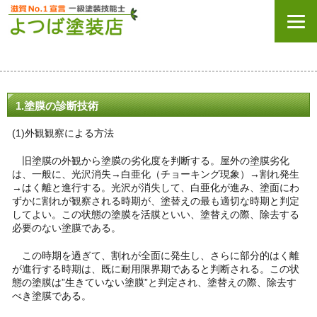
1.塗膜の診断技術
(1)外観観察による方法
旧塗膜の外観から塗膜の劣化度を判断する。屋外の塗膜劣化
は、一般に、光沢消失→白亜化（チョーキング現象）→割れ発生
→はく離と進行する。光沢が消失して、白亜化が進み、塗面にわ
ずかに割れが観察される時期が、塗替えの最も適切な時期と判定
してよい。この状態の塗膜を活膜といい、塗替えの際、除去する
必要のない塗膜である。
この時期を過ぎて、割れが全面に発生し、さらに部分的はく離
が進行する時期は、既に耐用限界期であると判断される。この状
態の塗膜は”生きていない塗膜”と判定され、塗替えの際、除去す
べき塗膜である。