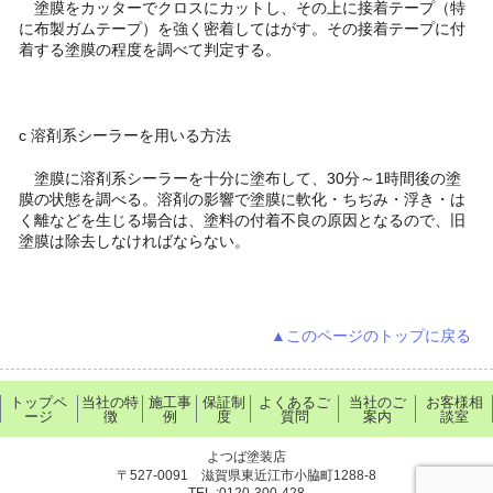
塗膜をカッターでクロスにカットし、その上に接着テープ（特
に布製ガムテープ）を強く密着してはがす。その接着テープに付
着する塗膜の程度を調べて判定する。
c 溶剤系シーラーを用いる方法
塗膜に溶剤系シーラーを十分に塗布して、30分～1時間後の塗
膜の状態を調べる。溶剤の影響で塗膜に軟化・ちぢみ・浮き・は
く離などを生じる場合は、塗料の付着不良の原因となるので、旧
塗膜は除去しなければならない。
▲このページのトップに戻る
トップペ
当社の特
施工事
保証制
よくあるご
当社のご
お客様相
ージ
徴
例
度
質問
案内
談室
よつば塗装店
〒527-0091 滋賀県東近江市小脇町1288-8