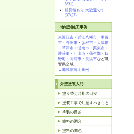
8/31)
相見積もり 大歓迎です
(07/27)
地域別施工事例
東近江市
・
近江八幡市
・
甲賀
市
・
野洲市
・
彦根市
・
大津市
・
草津市
・
湖南市
・
栗東市
・
愛荘町
・
守山市
・
蒲生郡
・
日
野町
・
高島市
・
長浜市
など滋
賀県全域
→地域別施工事例
外壁塗装入門
塗り替え時期の目安
塗装工事で注意すべきこと
塗装の目的
塗料の調合
塗料の調色