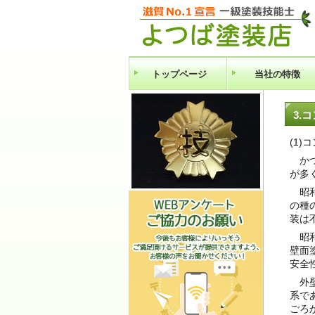
トップページ
当社の特徴
3.
(1
かつ
が多
昭和
の種
装は
昭和
壁面
安全
外壁
系で
ごろ