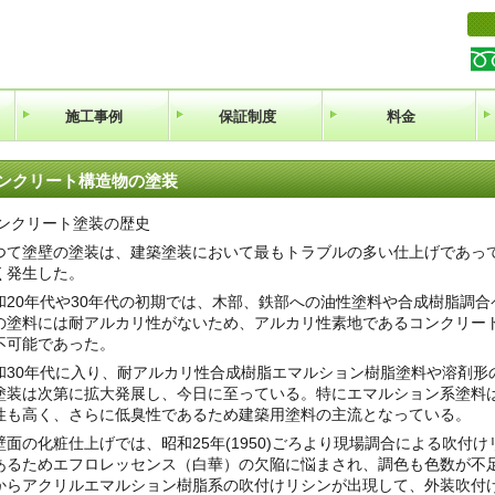
施工事例
保証制度
料金
コンクリート構造物の塗装
)コンクリート塗装の歴史
て塗壁の塗装は、建築塗装において最もトラブルの多い仕上げであっ
く発生した。
20年代や30年代の初期では、木部、鉄部への油性塗料や合成樹脂調合
の塗料には耐アルカリ性がないため、アルカリ性素地であるコンクリー
不可能であった。
30年代に入り、耐アルカリ性合成樹脂エマルション樹脂塗料や溶剤形
塗装は次第に拡大発展し、今日に至っている。特にエマルション系塗料
性も高く、さらに低臭性であるため建築用塗料の主流となっている。
面の化粧仕上げでは、昭和25年(1950)ごろより現場調合による吹付
あるためエフロレッセンス（白華）の欠陥に悩まされ、調色も色数が不足し困
からアクリルエマルション樹脂系の吹付けリシンが出現して、外装吹付