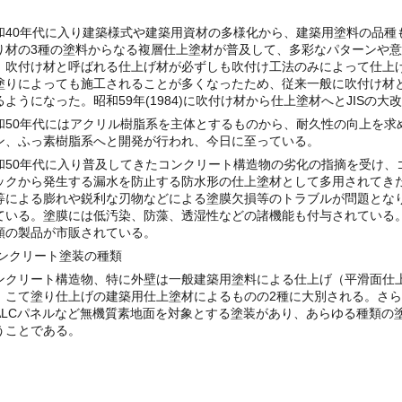
40年代に入り建築様式や建築用資材の多様化から、建築用塗料の品種
り材の3種の塗料からなる複層仕上塗材が普及して、多彩なパターンや
、吹付け材と呼ばれる仕上げ材が必ずしも吹付け工法のみによって仕上
塗りによっても施工されることが多くなったため、従来一般に吹付け材
るようになった。昭和59年(1984)に吹付け材から仕上塗材へとJISの
50年代にはアクリル樹脂系を主体とするものから、耐久性の向上を求
ン、ふっ素樹脂系へと開発が行われ、今日に至っている。
50年代に入り普及してきたコンクリート構造物の劣化の指摘を受け、
ックから発生する漏水を防止する防水形の仕上塗材として多用されてき
等による膨れや鋭利な刃物などによる塗膜欠損等のトラブルが問題とな
ている。塗膜には低汚染、防藻、透湿性などの諸機能も付与されている
類の製品が市販されている。
)コンクリート塗装の種類
クリート構造物、特に外壁は一般建築用塗料による仕上げ（平滑面仕
、こて塗り仕上げの建築用仕上塗材によるものの2種に大別される。さ
ALCパネルなど無機質素地面を対象とする塗装があり、あらゆる種類の
うことである。