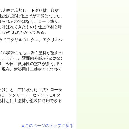
も大幅に増加し、下塗り材、取材、
意匠性に富む仕上げが可能となった。
げられるのではなく、ローラ塗り、
と呼ばれてきたものも仕上塗材と呼
大改正が行われたからである。
めてアクリルウレタン、アクリルシ
ゴム状弾性をもつ弾性塗料が壁面の
た。しかし、壁面内外部からの水の
り、今日、微弾性の塗料が多く用い
。現在、建築用仕上塗材として多く
上げ）と、主に吹付け工法やローラ
らにコンクリート、セメントモルタ
塗料と仕上塗材が塗装に適用できる
▲このページのトップに戻る