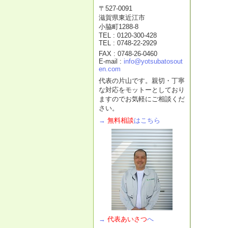
〒527-0091
滋賀県東近江市
小脇町1288-8
TEL : 0120-300-428
TEL : 0748-22-2929
FAX : 0748-26-0460
E-mail :
info@yotsubatosout
en.com
代表の片山です。親切・丁寧
な対応をモットーとしており
ますのでお気軽にご相談くだ
さい。
→
無料相談
はこちら
→
代表あいさつ
へ