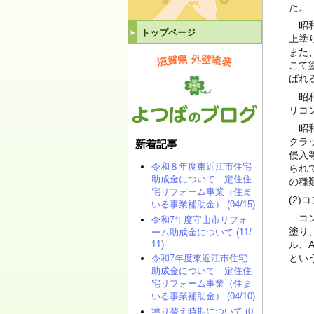
た。
昭和
トップページ
上塗
また
こて
ばれ
昭和
リコ
昭和
クラ
新着記事
侵入
令和８年度東近江市住宅
られ
助成金について 定住住
の種
宅リフォーム事業（住ま
(2
いる事業補助金） (04/15)
コン
令和7年度守山市リフォ
塗り
ーム助成金について (11/
11)
ル、
とい
令和7年度東近江市住宅
助成金について 定住住
宅リフォーム事業（住ま
いる事業補助金） (04/10)
塗り替え時期について (0