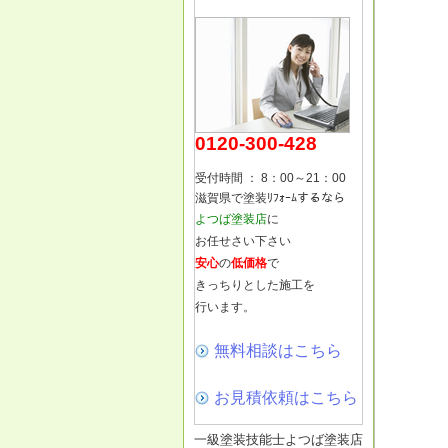
0120-300-428
受付時間 ： 8：00～21：00
滋賀県で塗装ﾘﾌｫｰﾑするなら
よつば塗装店
に
お任せさい下さい
安心
の
低価格
で
きっちりとした施工を
行います。
無料相談はこちら
お見積依頼はこちら
一級塗装技能士よつば塗装店