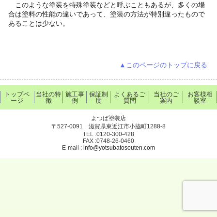
このような塗装を特殊塗装などと呼ぶこともあるが、多くの場
合は塗料の性能の違いであって、塗装の方法が特別違ったもので
あることは少ない。
▲このページのトップに戻る
トップペ
当社の特
施工事
保証制
よくあるご
当社のご
お客様相
ージ
徴
例
度
質問
案内
談室
よつば塗装店
〒527-0091 滋賀県東近江市小脇町1288-8
TEL :0120-300-428
FAX :0748-26-0460
E-mail :
info@yotsubatosouten.com