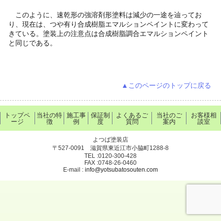
このように、速乾形の強溶剤形塗料は減少の一途を辿ってお
り、現在は、つや有り合成樹脂エマルションペイントに変わって
きている。塗装上の注意点は合成樹脂調合エマルションペイント
と同じである。
▲このページのトップに戻る
トップペ
当社の特
施工事
保証制
よくあるご
当社のご
お客様相
ージ
徴
例
度
質問
案内
談室
よつば塗装店
〒527-0091 滋賀県東近江市小脇町1288-8
TEL :0120-300-428
FAX :0748-26-0460
E-mail :
info@yotsubatosouten.com