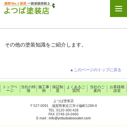
その他の塗装知識をご紹介します。
▲このページのトップに戻る
トップペ
当社の特
施工事
保証制
よくあるご
当社のご
お客様相
ージ
徴
例
度
質問
案内
談室
よつば塗装店
〒527-0091 滋賀県東近江市小脇町1288-8
TEL :0120-300-428
FAX :0748-26-0460
E-mail :
info@yotsubatosouten.com