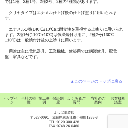
では1種、2種1号、2種2号、3種の4種類があります。
クリヤタイプはエナメル仕上げ後の仕上げ塗りに用いられま
す。
エナメル1種(140℃±10℃)は耐食性を重視する上塗りに用いられ
ます。2種1号(110℃±10℃)は低温焼付け用に、2種2号(130℃
±10℃)は一般焼付け後の上塗りに用います。
用途は主に電気器具、工業機械、建築用では鋼製建具、配電
盤、家具などです。
▲このページのトップに戻る
トップペ
当社の特
施工事
保証制
よくあるご
当社のご
お客様相
ージ
徴
例
度
質問
案内
談室
よつば塗装店
〒527-0091 滋賀県東近江市小脇町1288-8
TEL :0120-300-428
FAX :0748-26-0460