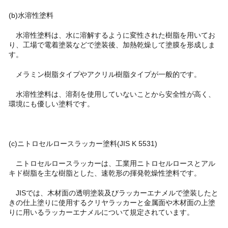
(b)水溶性塗料
水溶性塗料は、水に溶解するように変性された樹脂を用いてお
り、工場で電着塗装などで塗装後、加熱乾燥して塗膜を形成しま
す。
メラミン樹脂タイプやアクリル樹脂タイプが一般的です。
水溶性塗料は、溶剤を使用していないことから安全性が高く、
環境にも優しい塗料です。
(c)ニトロセルロースラッカー塗料(JIS K 5531)
ニトロセルロースラッカーは、工業用ニトロセルロースとアル
キド樹脂を主な樹脂とした、速乾形の揮発乾燥性塗料です。
JISでは、木材面の透明塗装及びラッカーエナメルで塗装したと
きの仕上塗りに使用するクリヤラッカーと金属面や木材面の上塗
りに用いるラッカーエナメルについて規定されています。