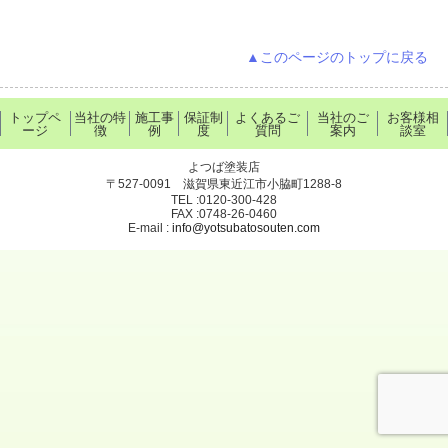
▲このページのトップに戻る
トップペ
当社の特
施工事
保証制
よくあるご
当社のご
お客様相
ージ
徴
例
度
質問
案内
談室
よつば塗装店
〒527-0091 滋賀県東近江市小脇町1288-8
TEL :0120-300-428
FAX :0748-26-0460
E-mail :
info@yotsubatosouten.com