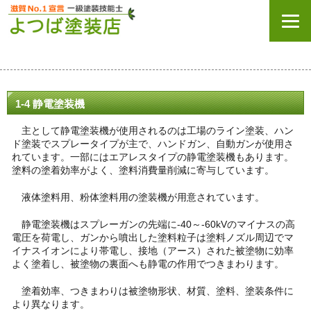
1-4 静電塗装機
主として静電塗装機が使用されるのは工場のライン塗装、ハン
ド塗装でスプレータイプが主で、ハンドガン、自動ガンが使用さ
れています。一部にはエアレスタイプの静電塗装機もあります。
塗料の塗着効率がよく、塗料消費量削減に寄与しています。
液体塗料用、粉体塗料用の塗装機が用意されています。
静電塗装機はスプレーガンの先端に-40～-60kVのマイナスの高
電圧を荷電し、ガンから噴出した塗料粒子は塗料ノズル周辺でマ
イナスイオンにより帯電し、接地（アース）された被塗物に効率
よく塗着し、被塗物の裏面へも静電の作用でつきまわります。
塗着効率、つきまわりは被塗物形状、材質、塗料、塗装条件に
より異なります。