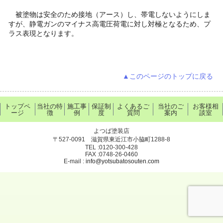
被塗物は安全のため接地（アース）し、帯電しないようにしま
すが、静電ガンのマイナス高電圧荷電に対し対極となるため、プ
ラス表現となります。
▲このページのトップに戻る
トップペ
当社の特
施工事
保証制
よくあるご
当社のご
お客様相
ージ
徴
例
度
質問
案内
談室
よつば塗装店
〒527-0091 滋賀県東近江市小脇町1288-8
TEL :0120-300-428
FAX :0748-26-0460
E-mail :
info@yotsubatosouten.com