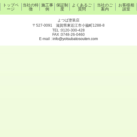
トップペ
当社の特
施工事
保証制
よくあるご
当社のご
お客様相
ージ
徴
例
度
質問
案内
談室
よつば塗装店
〒527-0091 滋賀県東近江市小脇町1288-8
TEL :0120-300-428
FAX :0748-26-0460
E-mail :
info@yotsubatosouten.com