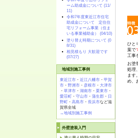
ーム助成金について (11/
11)
令和7年度東近江市住宅
助成金について 定住住
宅リフォーム事業（住ま
いる事業補助金） (04/10)
塗り替え時期について (0
ひと
8/31)
葉で
相見積もり 大歓迎です
工事
(07/27)
お塗
地域別施工事例
処理
ます
東近江市
・
近江八幡市
・
甲賀
め、
市
・
野洲市
・
彦根市
・
大津市
・
草津市
・
湖南市
・
栗東市
・
愛荘町
・
守山市
・
蒲生郡
・
日
野町
・
高島市
・
長浜市
など滋
賀県全域
→地域別施工事例
外壁塗装入門
塗り替え時期の目安