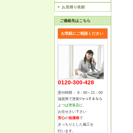
お見積り依頼
ご連絡先はこちら
お気軽にご相談ください
0120-300-428
受付時間 ： 8：00～21：00
滋賀県で塗装ﾘﾌｫｰﾑするなら
よつば塗装店
に
お任せさい下さい
安心
の
低価格
で
きっちりとした施工を
行います。