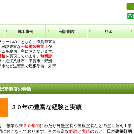
施工事例
保証制度
料金
フォームのことなら、滋賀県東近
。経験豊富な
一級塗装技能士
が、
ームを親切丁寧におこないます。
価格
を実現しています。
無料診
市・近江八幡市・甲賀市・野洲
津市など滋賀県で屋根塗装・外壁
ば塗装店の特徴
年の豊富な経験と実績
３０
は、創業以来
３０
年間
にわたり外壁塗装や屋根塗装などの塗り替え工事
門におこなっております。その豊富な
経験
と
実績
のもと、
日本建築紅柄