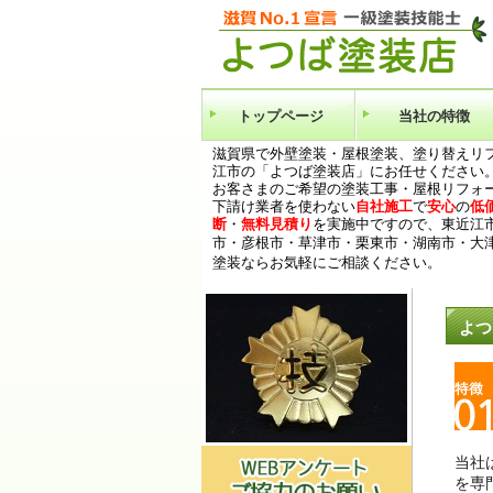
トップページ
当社の特徴
滋賀県で外壁塗装・屋根塗装、塗り替えリ
江市の「よつば塗装店」にお任せください
お客さまのご希望の塗装工事・屋根リフォ
下請け業者を使わない
自社施工
で
安心
の
低
断
・
無料見積り
を実施中ですので、東近江
市・彦根市・草津市・栗東市・
湖南市・大
塗装ならお気軽にご相談ください。
よつ
当社
を専