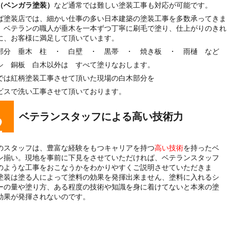
（ベンガラ塗装）
など通常では難しい塗装工事も対応が可能です。
ば塗装店では、細かい仕事の多い日本建築の塗装工事を多数承ってきま
。ベテランの職人が垂木を一本ずつ丁寧に刷毛で塗り、仕上がりのきれ
に、お客様に満足して頂いています。
部分 垂木 柱 ・ 白壁 ・ 黒帯 ・ 焼き板 ・ 雨樋 など
シ 銅板 白木以外は すべて塗りなおします。
では紅柄塗装工事させて頂いた現場の白木部分を
ビスで洗い工事させて頂いております。
ベテランスタッフによる高い技術力
のスタッフは、豊富な経験をもつキャリアを持つ
高い技術
を持ったベ
ン揃い。現地を事前に下見をさせていただければ、ベテランスタッフ
のような工事をおこなうかをわかりやすくご説明させていただきま
塗装は塗る人によって塗料の効果を発揮出来ません、塗料に入れるシ
ーの量や塗り方、ある程度の技術や知識を身に着けてないと本来の塗
効果が発揮されないのです。