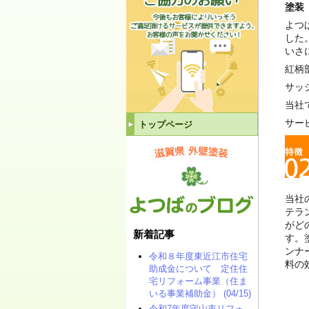
塗装
よつ
した
いさ
紅柄
サッ
当社
サー
トップページ
当社
テラ
がど
新着記事
す。
ンナ
令和８年度東近江市住宅
料の
助成金について 定住住
宅リフォーム事業（住ま
いる事業補助金） (04/15)
令和7年度守山市リフォ